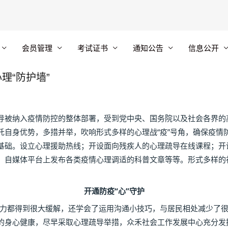
会员管理
考试证书
通知公告
信息公开
理“防护墙”
被纳入疫情防控的整体部署，受到党中央、国务院以及社会各界的
托自身优势，多措并举，吹响形式多样的心理战“疫”号角，确保疫情
基础。设立心理援助热线；开设面向残疾人的心理疏导在线课程；开
、自媒体平台上发布各类疫情心理调适的科普文章等等。形式多样的
。
开通防疫“心”守护
都得到很大缓解，还学会了运用沟通小技巧，与居民相处减少了很
的身心健康，尽早采取心理疏导举措，众禾社会工作发展中心充分发