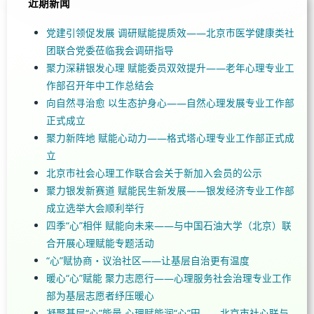
近期新闻
党建引领促发展 调研赋能提质效——北京市医学健康类社
团联合党委莅临我会调研指导
聚力深耕银发心理 赋能委员双效提升——老年心理专业工
作部召开年中工作总结会
向自然寻治愈 以生态护身心——自然心理发展专业工作部
正式成立
聚力新阵地 赋能心动力——格式塔心理专业工作部正式成
立
北京市社会心理工作联合会关于新加入会员的公示
聚力银发新赛道 赋能民生新发展——银发经济专业工作部
成立选举大会顺利举行
四季“心”相伴 赋能向未来——与中国石油大学（北京）联
合开展心理赋能专题活动
“心”赋协商・议治社区——让基层自治更有温度
暖心“心”赋能 聚力志愿行——心理服务社会治理专业工作
部为基层志愿者纾压暖心
凝聚基层“心”能量 心理赋能润“心”田——北京市社心联与