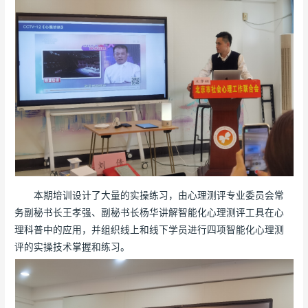
本期培训设计了大量的实操练习，由心理测评专业委员会常
务副秘书长王孝强、副秘书长杨华讲解智能化心理测评工具在心
理科普中的应用，并组织线上和线下学员进行四项智能化心理测
评的实操技术掌握和练习。