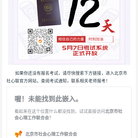
如果你还没有报名考试，请尽快搜索下方链接，进入北京市
社心联官方网站，查阅考试通知，联系相关老师报考！