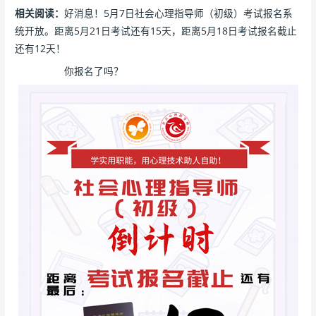
相关阅读：
好消息！5月7日社会心理指导师（初级）考试报名系
统开放。距离5月21日考试还有15天，距离5月18日考试报名截止
还有12天！
你报名了吗？