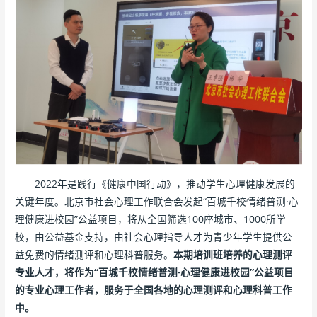
2022年是践行《健康中国行动》，推动学生心理健康发展的
关键年度。北京市社会心理工作联合会发起“百城千校情绪普测·心
理健康进校园”公益项目，将从全国筛选100座城市、1000所学
校，由公益基金支持，由社会心理指导人才为青少年学生提供公
益免费的情绪测评和心理科普服务。
本期培训班培养的心理测评
专业人才，将作为“百城千校情绪普测·心理健康进校园”公益项目
的专业心理工作者，服务于全国各地的心理测评和心理科普工作
中。