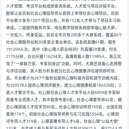
人才管理、考试平台和成绩查询系统。人才库与项目对接平台，
能够让会员和社会心理指导师从官网上申领社会心理项目。目前
平台累计发布130个项目公告，共有152名人才参与了项目实习和
承接。二是提供服务共享。电化教学视频系统即幸福心联大屏，
一次投入、终身受益。目前全市共有200多个大屏系统，覆盖80个
社会心理服务站和30多家企事业单位。该系统直播61期，服务
191269人次。其中《新心理人职业培训》共直播20堂课，时长
2175分钟，总访问量116234次，直播观看人数11989人，真正实
现了“一屏联万家、专家到身边”功能。同时，大屏还具备心态预警
与评估功能，其人脸分析系统为社区心理健康评估提供即时信
息。平台累计为267个服务站提供心理科普内容和调节训练内容，
为320578人提供心理测评服务，建立心理健康档案186326份；三
是人才聚合平台。社心联社会心理人才库平台入驻6059名专家和
具备专业资质人才，其中首席专家6名，社会心理督导师42名，婚
恋心理高级人才班学员80名，社会心理培训师资169名，全国实践
基地174个。初级社会心理指导师参与实习实践5554名。心理测
评专项人才319名，心理直播专项人才6名，社会心理“公益大使”
132名，全年线上参与专家活动总人次共计30671人，有5714人交