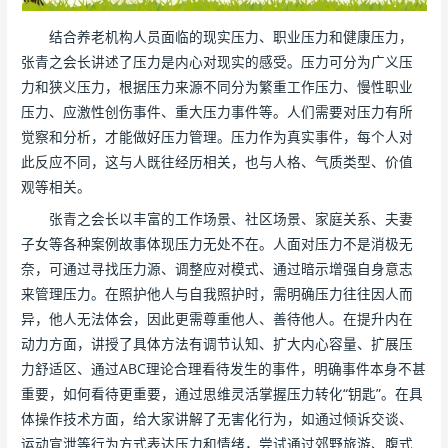
结合养老机构人员面临的现实压力、职业压力和健康压力，
张青之会长讲述了压力是内心对现实的感受。压力可分为广义压
力和狭义压力，根据压力来源不同分为繁重工作压力、慢性职业
压力、应激性创伤事件、重大压力事件等。人们需要对压力有所
觉察和分析，才能做好压力管理。压力作为真实事件，每个人对
此反应不同，这与人既往经历相关，也与人格、气质类型、价值
观等相关。
张青之会长以丰富的工作场景、社区场景、家庭关系、夫妻
子女等各种案例故事体现压力无处不在。人面对压力不是消极无
奈，可通过寻找压力源、调整应对模式、通过暗示增强自身意志
来管理压力。在照护他人与自我照护时，需明确压力往往因人而
异，他人无法体会，因此更需尊重他人、善待他人。在提升内在
动力方面，讲授了具体方法有调节认知、扩大内心容量、扩展压
力舒适区、通过ABC理论合理看待发生的事件，明确事件本身不甚
重要，如何看待更重要，通过思维灵活掌握压力转化“钥匙”。在具
体操作技术方面，给大家讲解了无害化行为，如通过倾诉交谈、
运动宣泄等行为方式表达压力和情绪，尝试通过郊野旅游、腹式