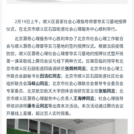
2月19日上午，顺义区首家社会心理指导师督导实习基地授牌
仪式，在北京市顺义区石园街道社会心理服务中心顺利举行。
北京灏奇心理服务中心胜利举办了北京市社会心理工作联合
会与顺义灏奇心理督导实习基地的签约授牌仪式。根据当前疫情
防控，顺义区灏奇心理社会心理督导实习基地的授牌仪式暨开班
第一课采取线上腾讯会议与线下两种方式。应邀莅临的领导有北
京市顺义区石园街道四级调研员
张炳林同志
；北京市社会心理工
作联合会副秘书长
田洁红同志
；北京市顺义区石园街道社区社会
组织联合会
冯岐山同志
；北京市社会心理联合会督导专业委员会
专家委员、北京航空航天大学团体咨询研究室主任
张焰同志
；北
京市顺义区灏奇心理服务中心负责人
王海婷同志
；社会心理指导
师培训讲师
唐冬云同志
等出席本次活动。本次活动通过腾讯会议
开展线上直播，超过百人实时观看。