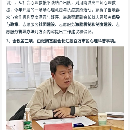
训），从社会心理救援平战结合出队，到河南洪灾三师心理救
援，今年开展的一场场心理救援与抗疫志愿活动，赢得了当地群
众与合作机构高度满意与好评。最后翟雁副会长就志愿服务
倡导
与政策
、志愿服务
社团建设
、志愿服务
激励机制和制度建设
、志
愿服务
管理办法
几方面内容提出工作建议和倡议。
3、会议第三项，由张胸宽副会长汇报百万市民心理科普事项。