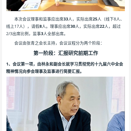
本次会议理事和监事应出席
33
人，实际出席
25
人（线下8人、
线上17人），请假
8
人。理事应出席
30
人，实际出席
22
人，超过
2/3出席比例，监事
3
人全部出席。
会议由张青之会长主持，会议议程分为两个阶段：
第一阶段：汇报研究前期工作
1、会议第一项，由林永和副会长就学习贯彻党的十九届六中全会
精神情况向参会理事及监事进行简要汇报。