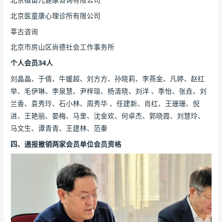
北京医童康心理诊所有限公司
莘古咨询
北京市房山区尚德社会工作事务所
个人会员34人
刘晶晶、于倩、牛媛超、刘方方、孙晓莉、李燕金、凡婷、赵红
举、毛伊琳、李泉慧、尹梓瑄、杨清晓、刘洋 、季怡、张垚、刘
兰香、袁秀玲、石小林、周秀华 、任建新、肖红、王珊珊、倪
进、王艳丽、晏梅、马里、沈金欢、何卓杰、郭晓霞、刘慧玲、
马文生、谭青青、王建林、范秦
四、通报撤销两家会员单位会员资格