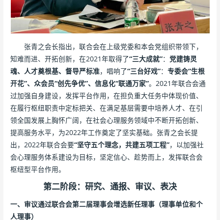
张青之会长指出，联合会在上级党委和本会党组织带领下，
知难而进、开拓创新，在2021年取得了
“三大成就”
：
党建铸灵
魂、人才奠根基、督导严标准
，唱响了
“三台好戏”
：
专委会“生根
开花”、众会员“创先争优”、信息化“联通万家”
。2021年联合会通
过加强自身建设，发挥平台作用，在担负重大任务中体现价值、
在履行枢纽职责中定标把关、在满足基层需要中培养人才、在引
领全国发展上胸怀广阔，在社会心理服务领域中不断开拓创新、
提高服务水平，为2022年工作奠定了坚实基础。张青之会长提
出，2022年联合会要
“坚守五个理念，共建五项工程”
，以加强社
会心理服务体系建设为目标，坚定信心、趁势而上，发挥联合会
枢纽型平台作用。
第二阶段：研究、通报、审议、表决
一、审议通过联合会第二届理事会增选新任理事（理事单位和个
人理事）