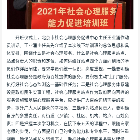
开班仪式上，北京市社会心理服务促进中心主任王业涌作动
员讲话。王业涌主任首先介绍了本次线下培训班的总体思想和具
体安排，围绕什么是社会心理服务、什么是社会心理服务站点、
站点负责人的职责和定位、如何运维好站点四个方面向到场的学
员们作详细阐述，要求学员们统一认识，高度重视，
一是
要明确
社会心理服务是政府为百姓提供的服务，要积极主动“上门”服务，
执行好社会心态监测这一基础性任务；
二是
社会心理服务体系建
设是政府民生实事工程，社会心理服务站点作为政府面向百姓的
服务设施和基层心理服务平台，应提供广大百姓迫切需要的服
务，提升广大人民群众的幸福感；
三是
作为站点负责人，要明确
自身的多重责任，对街道（乡镇）、社区、机构、站点、百姓负
责；四是把握本次学习机会，在接下来五天的课程中，跟随专家
老师的步伐，全方面提升自己的业务能力和专业水平，同时注重
创新，确保站点长久运维下去，助推社会心理服务品牌化建设。