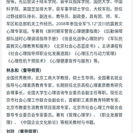
授等。先后就读于陆军学院、装甲兵指挥学院、国防大学、中国
科学院、美国芝加哥大学，获军事学硕士学位、大校军衔。担任
过野战部队排长、副连长、教导员、副政委，具有团、师、军、
军区和总部机关工作经历。2008年参加全军“5.12”汶川抗震救灾
心理专家组。专著有《新时期军警官心理健康指南》《后勤保障
部队战时心理调适指导手册》《信息化战争心理防护》《军队抗
震救灾心理教育和服务》《北京社会心态蓝皮书》。主讲课程有
《社会心理指导师职业化发展道路》《心理压力与动力管理》
《心理危机干预技术》《心理健康宣传与服务》等。
林永和（督导师资）
全国优秀教师，北京工商大学教授，硕士生导师。全国著名就业
指导与心理素质教育专家，长期担任北京高校心理素质教育研究
会理事长，全国大学生心理咨询专业委员会副主任等职。现任北
京市社会心理工作联合会副会长，首都职工素质教育特聘专家、
北京市教委生涯教育项目首席专家，北京市社会心理工作联合会
督导专业委员会专家委员。著有《管理心理学》、《职业发展管
理》、《中国企业文化新论》等相关教材与书籍。
刘玲 （督导师资）