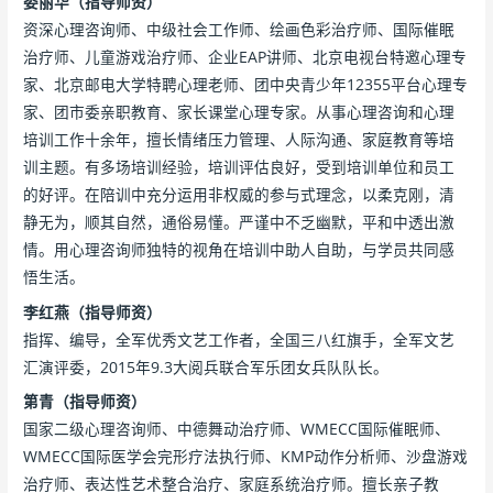
娄丽华（指导师资）
资深心理咨询师、中级社会工作师、绘画色彩治疗师、国际催眠
治疗师、儿童游戏治疗师、企业EAP讲师、北京电视台特邀心理专
家、北京邮电大学特聘心理老师、团中央青少年12355平台心理专
家、团市委亲职教育、家长课堂心理专家。从事心理咨询和心理
培训工作十余年，擅长情绪压力管理、人际沟通、家庭教育等培
训主题。有多场培训经验，培训评估良好，受到培训单位和员工
的好评。在陪训中充分运用非权威的参与式理念，以柔克刚，清
静无为，顺其自然，通俗易懂。严谨中不乏幽默，平和中透出激
情。用心理咨询师独特的视角在培训中助人自助，与学员共同感
悟生活。
李红燕（指导师资）
指挥、编导，全军优秀文艺工作者，全国三八红旗手，全军文艺
汇演评委，2015年9.3大阅兵联合军乐团女兵队队长。
第青（指导师资）
国家二级心理咨询师、中德舞动治疗师、WMECC国际催眠师、
WMECC国际医学会完形疗法执行师、KMP动作分析师、沙盘游戏
治疗师、表达性艺术整合治疗、家庭系统治疗师。擅长亲子教