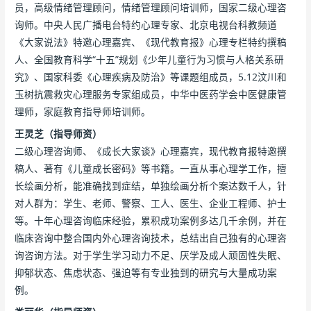
员，高级情绪管理顾问，情绪管理顾问培训师，国家二级心理咨
询师。中央人民广播电台特约心理专家、北京电视台科教频道
《大家说法》特邀心理嘉宾、《现代教育报》心理专栏特约撰稿
人、全国教育科学“十五”规划《少年儿童行为习惯与人格关系研
究》、国家科委《心理疾病及防治》等课题组成员，5.12汶川和
玉树抗震救灾心理服务专家组成员，中华中医药学会中医健康管
理师，家庭教育指导师培训师。
王灵芝（指导师资）
二级心理咨询师、《成长大家谈》心理嘉宾，现代教育报特邀撰
稿人、著有《儿童成长密码》等书籍。一直从事心理学工作，擅
长绘画分析，能准确找到症结，单独绘画分析个案达数千人，针
对人群为：学生、老师、警察、工人、医生、企业工程师、护士
等。十年心理咨询临床经验，累积成功案例多达几千余例，并在
临床咨询中整合国内外心理咨询技术，总结出自己独有的心理咨
询咨询方法。对于学生学习动力不足、厌学及成人顽固性失眠、
抑郁状态、焦虑状态、强迫等有专业独到的研究与大量成功案
例。