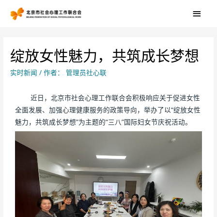
绽放女性魅力，共筑成长梦想
实时新闻
/ 作者：
管理员社心联
近日，北京市社会心理工作联合会积极响应关于促进女性
全面发展、加强心理健康服务的政策导向，举办了以“绽放女性
魅力，共筑成长梦想”为主题的“三八”国际妇女节庆祝活动。